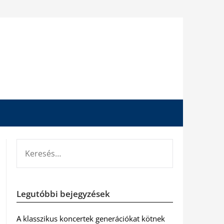
KERESÉS:
Legutóbbi bejegyzések
A klasszikus koncertek generációkat kötnek