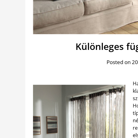
Különleges fü
Posted on 20
Ha
kl
sz
Ho
tí
né
re
el