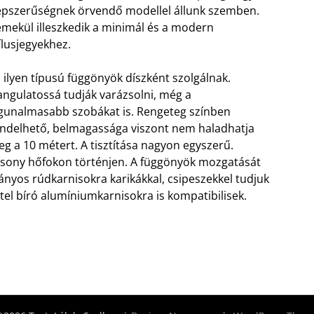
pszerűségnek örvendő modellel állunk szemben.
mekül illeszkedik a minimál és a modern
ílusjegyekhez.
 ilyen típusú függönyök díszként szolgálnak.
ngulatossá tudják varázsolni, még a
gunalmasabb szobákat is. Rengeteg színben
ndelhető, belmagassága viszont nem haladhatja
g a 10 métert. A tisztítása nagyon egyszerű.
sony hőfokon történjen. A függönyök mozgatását
yos rúdkarnisokra karikákkal, csipeszekkel tudjuk
ttel bíró alumíniumkarnisokra is kompatibilisek.