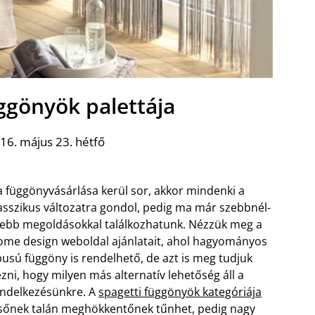
ggönyök palettája
16. május 23. hétfő
 függönyvásárlása kerül sor, akkor mindenki a
asszikus változatra gondol, pedig ma már szebbnél-
ebb megoldásokkal találkozhatunk. Nézzük meg a
me design weboldal ajánlatait, ahol hagyományos
pusú függöny is rendelhető, de azt is meg tudjuk
zni, hogy milyen más alternatív lehetőség áll a
ndelkezésünkre. A
spagetti függönyök kategóriája
sőnek talán meghökkentőnek tűnhet, pedig nagy