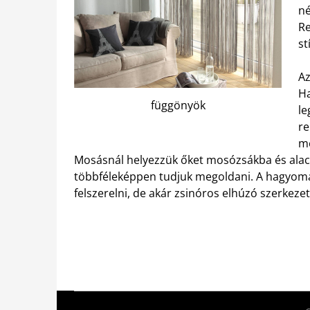
né
Re
st
Az
Ha
függönyök
le
re
me
Mosásnál helyezzük őket mosózsákba és alac
többféleképpen tudjuk megoldani. A hagyomán
felszerelni, de akár zsinóros elhúzó szerkeze