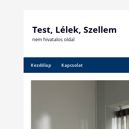
Skip
to
content
Test, Lélek, Szellem
nem hivatalos oldal
Kezdőlap
Kapcsolat