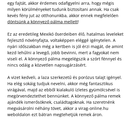
egy fajtát, akkor érdemes odafigyelni arra, hogy mégis
milyen körülményeket tudunk biztosítani annak. Ha csak
kevés fény jut az otthonunkba, akkor ennek megfelelően
döntsünk a könnyező pálma mellett
!
Ez az eredetileg Mexikó őserdeiben élő, hatalmas leveleket
fejlesztő növényfajta, voltaképpen eléggé igénytelen. A
nyári időszakban még a kertben is jól érzi magát, de amint
kezd lehűlni a levegő, jobb bevinni, mert a fagyokat nem
viseli el. A könnyező pálma megelégszik a szórt fénnyel és
nincs odáig a közvetlen napsugárzásért.
A vizet kedveli, a laza szerkezetű és porózus talajt igényel.
Ha elég sokáig tudjuk nevelni, akkor még fantasztikus
virágával, majd az ebből kialakuló ízletes gyümölcsével is
megörvendeztethet bennünket. A könnyező pálma remek
ajándék ismerősöknek, családtagoknak. Ha szeretnénk
megvásárolni néhány tövet, akkor a virag-online.hu
weboldalon ezt bátran megtehetjük remek áron.