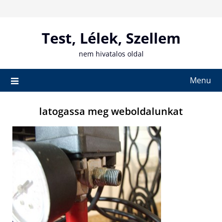
Skip
to
content
Test, Lélek, Szellem
nem hivatalos oldal
Menu
latogassa meg weboldalunkat