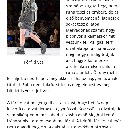
szemében. Igaz, hogy nem a
ruha teszi az embert, de az
első benyomásnál igencsak
sokat tesz a latba.
Mérvadónak számít, hogy
bizonyos alkalmakkor mit
veszünk fel. Az
igazi férfi
divat alapját
az határozza
meg, hogy mindig tudjuk
azt, hogy a különböző
Férfi divat
alkalmakra milyen stílusú
ruha ajánlott. Öltöny mellé
kerüljük a sportcipőt, még akkor is, ha az nagyon lazának
tűnhet. Soha nem tükröz stílusos megjelenést és még
hitelét is veszítjük vele.
A férfi divat megengedi azt a luxust, hogy hétköznap
keverjük a divatelemeket egymással. Kövessük a divatot, de
semmiképpen nem szabad túlzásba esni! Meghökkentő
irányzatokat érdemesebb mellőzni. A felnőtt férfi divat már
nem engedi meg ezt. Az aktuális trendekben biztosan