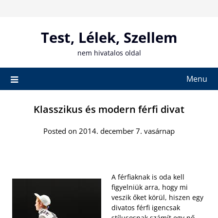
Skip
to
content
Test, Lélek, Szellem
nem hivatalos oldal
Menu
Klasszikus és modern férfi divat
Posted on 2014. december 7. vasárnap
A férfiaknak is oda kell
figyelniük arra, hogy mi
veszik őket körül, hiszen egy
divatos férfi igencsak
stílusosnak számít egy nő