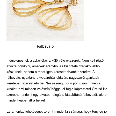
Fülbevaló
megjelenésnek alapkellékei a különféle ékszerek. Nem kell rögtön
azokra gondolni, amelyek aranyból és különféle drágakövekből
készülnek, hanem a most igen keresett divatékszerekre. A
fülbevaló, nyaklánc a webáruház oldalán, nagyszerű ajánlatok
keretében szerezhető be. Nézze meg, hogy pontosan milyen a
kínálat, ami minden valószínűséggel el fogja kápráztatni Önt is! Ha
szeretne rendelni egy divatos, elegáns kialakítású fülbevalót, akkor
mindenképpen itt a helye!
Ez a honlap lehetőséget teremt mindenki számára, hogy tényleg jó