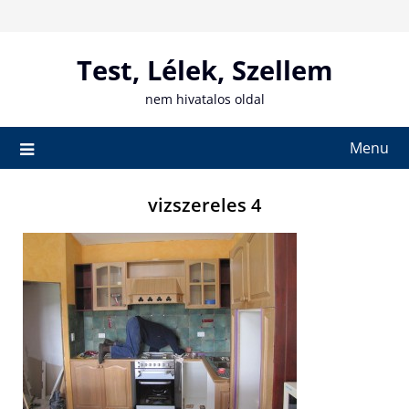
Skip
to
content
Test, Lélek, Szellem
nem hivatalos oldal
Menu
vizszereles 4