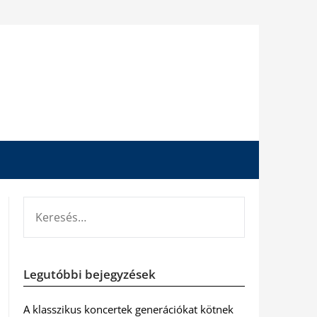
KERESÉS:
Legutóbbi bejegyzések
A klasszikus koncertek generációkat kötnek