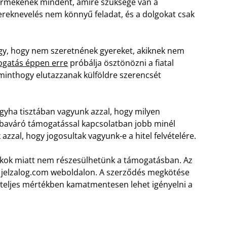
yermekének mindent, amire szüksége van a
yereknevelés nem könnyű feladat, és a dolgokat csak
y, hogy nem szeretnének gyereket, akiknek nem
gatás éppen erre
próbálja ösztönözni a fiatal
 minthogy elutazzanak külföldre szerencsét
hogyha tisztában vagyunk azzal, hogy milyen
abaváró támogatással kapcsolatban jobb minél
azzal, hogy jogosultak vagyunk-e a hitel felvételére.
 okok miatt nem részesülhetünk a támogatásban. Az
 a jelzalog.com weboldalon. A szerződés megkötése
 teljes mértékben kamatmentesen lehet igényelni a