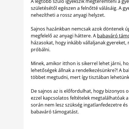
A legtöbb szülő igyekszik megteremteni a g
születésétől egészen a felnőtté válásáig. A g
nehezítheti a rossz anyagi helyzet.
Sajnos hazánkban nemcsak azok döntenek úg
megfelelő az anyagi háttere. A
babaváró támo
házasokat, hogy inkább vállaljanak gyereket,
próbálni.
Minek, amikor itthon is sikerrel lehet járni, 
lehetőségek állnak a rendelkezésünkre?! A b
többet megtudni, mert így tisztában lehetünk 
De sajnos az is előfordulhat, hogy bizonyos
ezzel kapcsolatos feltételek megtalálhatóak
során nem lesz szükség ingatlanfedezetre és
babaváró támogatást.