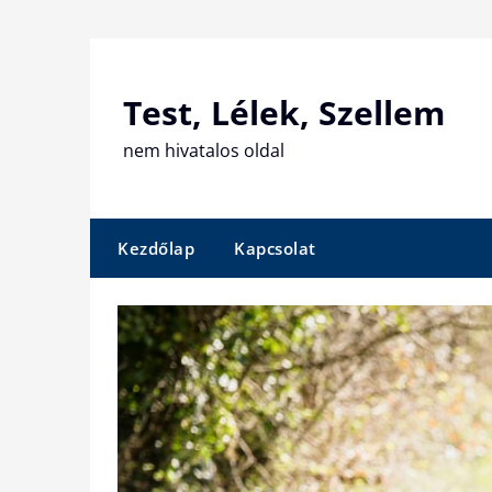
Skip
to
content
Test, Lélek, Szellem
nem hivatalos oldal
Kezdőlap
Kapcsolat