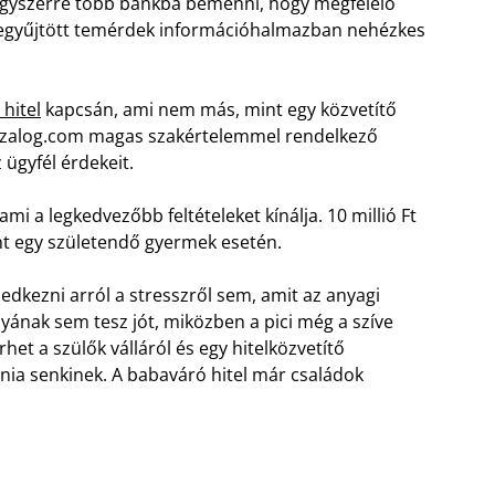
egyszerre több bankba bemenni, hogy megfelelő
 begyűjtött temérdek információhalmazban nehézkes
hitel
kapcsán, ami nem más, mint egy közvetítő
 jelzalog.com magas szakértelemmel rendelkező
z ügyfél érdekeit.
mi a legkedvezőbb feltételeket kínálja. 10 millió Ft
nt egy születendő gyermek esetén.
dkezni arról a stresszről sem, amit az anyagi
yának sem tesz jót, miközben a pici még a szíve
rhet a szülők válláról és egy hitelközvetítő
dnia senkinek. A babaváró hitel már családok