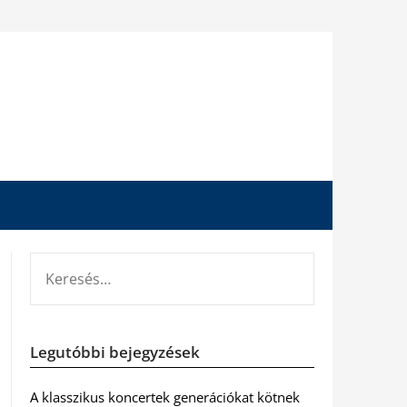
KERESÉS:
Legutóbbi bejegyzések
A klasszikus koncertek generációkat kötnek