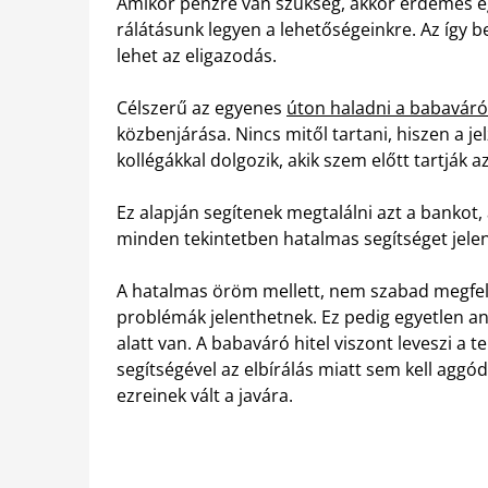
Amikor pénzre van szükség, akkor érdemes 
rálátásunk legyen a lehetőségeinkre. Az így
lehet az eligazodás.
Célszerű az egyenes
úton haladni a babaváró 
közbenjárása. Nincs mitől tartani, hiszen a
kollégákkal dolgozik, akik szem előtt tartják a
Ez alapján segítenek megtalálni azt a bankot, a
minden tekintetben hatalmas segítséget jele
A hatalmas öröm mellett, nem szabad megfele
problémák jelenthetnek. Ez pedig egyetlen an
alatt van. A babaváró hitel viszont leveszi a te
segítségével az elbírálás miatt sem kell aggó
ezreinek vált a javára.