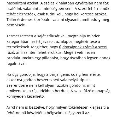
hasonlítani azokat. A széles kínálatban egyáltalán nem fog
csalódni, valamint a minőségben sem. A szexi fehérneműk
tehát elérhetőek, csak tudni kell, hogy hol keresse azokat.
Talán érdemes kipróbálni valami olyasmit, amit eddig még
nem viselt.
Természetesen a saját stílusát kell megtalálja minden
kategóriában, ezért javasolt az alapos megtekintése a
termékeknek. Meglehet, hogy
újdonságnak számít a szexi
fűző
, ami szintén lehet erotikus. Megéri vetni ezen
produktumokra egy pillantást, hogy tisztában legyen annak
fogalmával.
Ha úgy gondolja, hogy a párja igenis odáig lenne érte,
akkor nyugodtan beszerezheti valamelyik típust.
Szerencsére nem kell olyan fűzőkre gondolni, mint
amilyeneket a régi időkben hordtak. A szexi fűző manapság
könnyedén kezelhető.
Arról nem is beszélve, hogy milyen tökéletesen kiegészíti a
fehérnemű készletét a hölgyeknek. Egyszerű az