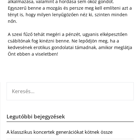
alkalmazása, valamint a hordása sem okoz gondot.
Egyszerű benne a mozgás és persze meg kell említeni azt a
tényt is, hogy milyen lenyűgözően néz ki, szinten minden
nőn.
A szexi fűző tehát megéri a pénzét, ugyanis elképesztően
csábítónak fog kinézni benne. Ne lepődjön meg, ha a
kedvesének erotikus gondolatai támadnak, amikor meglátja
Önt ebben a viseletben!
KERESÉS:
Legutóbbi bejegyzések
A klasszikus koncertek generációkat kötnek össze