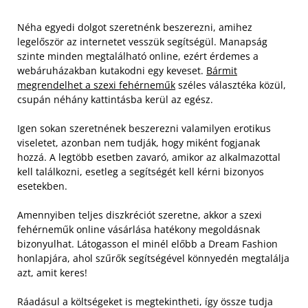
Néha egyedi dolgot szeretnénk beszerezni, amihez
legelőször az internetet vesszük segítségül. Manapság
szinte minden megtalálható online, ezért érdemes a
webáruházakban kutakodni egy keveset.
Bármit
megrendelhet a szexi fehérneműk
széles választéka közül,
csupán néhány kattintásba kerül az egész.
Igen sokan szeretnének beszerezni valamilyen erotikus
viseletet, azonban nem tudják, hogy miként fogjanak
hozzá. A legtöbb esetben zavaró, amikor az alkalmazottal
kell találkozni, esetleg a segítségét kell kérni bizonyos
esetekben.
Amennyiben teljes diszkréciót szeretne, akkor a szexi
fehérneműk online vásárlása hatékony megoldásnak
bizonyulhat. Látogasson el minél előbb a Dream Fashion
honlapjára, ahol szűrők segítségével könnyedén megtalálja
azt, amit keres!
Ráadásul a költségeket is megtekintheti, így össze tudja