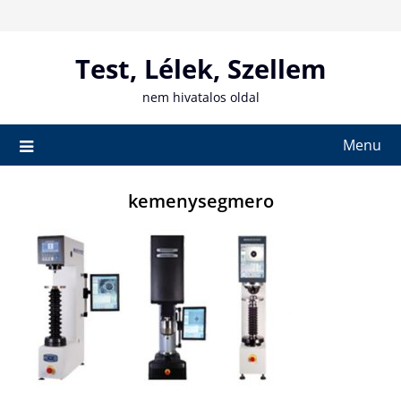
Skip
to
content
Test, Lélek, Szellem
nem hivatalos oldal
Menu
kemenysegmero