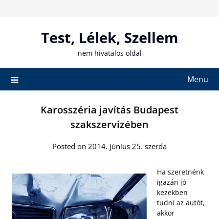
Skip
to
content
Test, Lélek, Szellem
nem hivatalos oldal
Menu
Karosszéria javítás Budapest
szakszervizében
Posted on 2014. június 25. szerda
Ha szeretnénk
igazán jó
kezekben
tudni az autót,
akkor