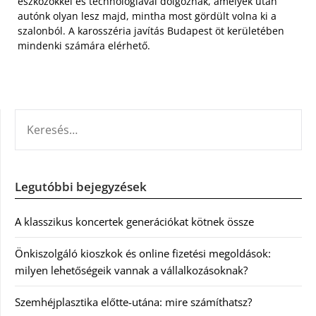
eszközökkel és technológiával dolgoznak, amelyek után
autónk olyan lesz majd, mintha most gördült volna ki a
szalonból. A karosszéria javítás Budapest öt kerületében
mindenki számára elérhető.
KERESÉS:
Legutóbbi bejegyzések
A klasszikus koncertek generációkat kötnek össze
Önkiszolgáló kioszkok és online fizetési megoldások:
milyen lehetőségeik vannak a vállalkozásoknak?
Szemhéjplasztika előtte-utána: mire számíthatsz?