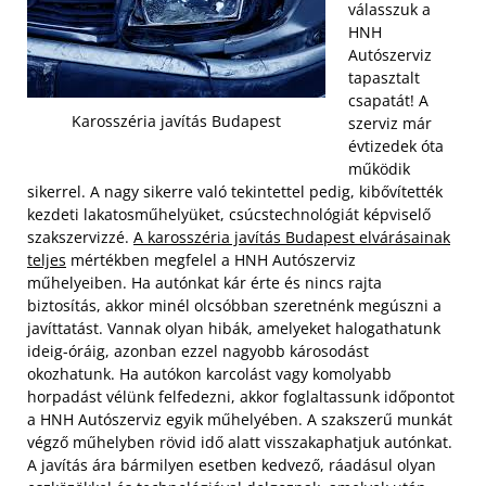
válasszuk a
HNH
Autószerviz
tapasztalt
csapatát! A
Karosszéria javítás Budapest
szerviz már
évtizedek óta
működik
sikerrel. A nagy sikerre való tekintettel pedig, kibővítették
kezdeti lakatosműhelyüket, csúcstechnológiát képviselő
szakszervizzé.
A karosszéria javítás Budapest elvárásainak
teljes
mértékben megfelel a HNH Autószerviz
műhelyeiben. Ha autónkat kár érte és nincs rajta
biztosítás, akkor minél olcsóbban szeretnénk megúszni a
javíttatást. Vannak olyan hibák, amelyeket halogathatunk
ideig-óráig, azonban ezzel nagyobb károsodást
okozhatunk. Ha autókon karcolást vagy komolyabb
horpadást vélünk felfedezni, akkor foglaltassunk időpontot
a HNH Autószerviz egyik műhelyében. A szakszerű munkát
végző műhelyben rövid idő alatt visszakaphatjuk autónkat.
A javítás ára bármilyen esetben kedvező, ráadásul olyan