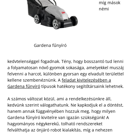
míg mások
némi
Gardena fűnyíró
kedvtelenséggel fogadnak. Tény, hogy bosszantó tud lenni
a folyamatosan növő gyomok sokasága, amelyekkel muszáj
felvenni a harcot, különben gyorsan egy elvadult területtel
kellene szembenéznünk. A
feladat kivitelezésében a
Gardena fűnyíró
típusok hatékony segítőtársaink lehetnek.
A számos változat közül, ami a rendelkezésünkre áll,
kedvünk szerint válogathatunk. Ne kapkodjuk el a döntést,
hanem annak függvényében hozzuk meg, hogy milyen
Gardena fűnyíró kivitelre van igazán szükségünk! A
hagyományos négykerekű, tolható rendszereket
felválthatja az önjáró robot kialakítás, míg a nehezen