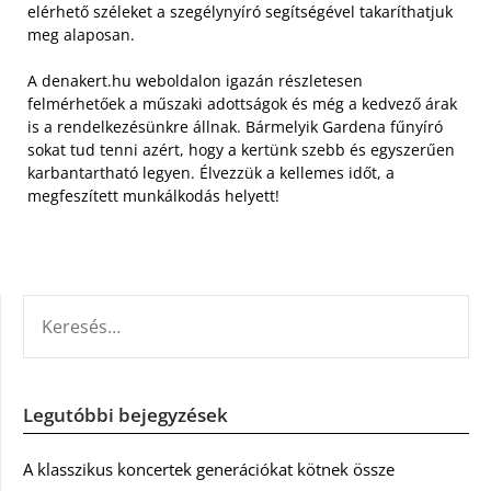
elérhető széleket a szegélynyíró segítségével takaríthatjuk
meg alaposan.
A denakert.hu weboldalon igazán részletesen
felmérhetőek a műszaki adottságok és még a kedvező árak
is a rendelkezésünkre állnak. Bármelyik Gardena fűnyíró
sokat tud tenni azért, hogy a kertünk szebb és egyszerűen
karbantartható legyen. Élvezzük a kellemes időt, a
megfeszített munkálkodás helyett!
KERESÉS:
Legutóbbi bejegyzések
A klasszikus koncertek generációkat kötnek össze