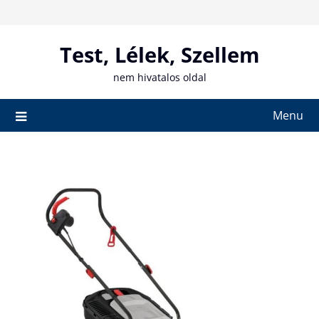
Skip
to
content
Test, Lélek, Szellem
nem hivatalos oldal
Menu