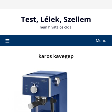
Skip
to
content
Test, Lélek, Szellem
nem hivatalos oldal
Menu
karos kavegep