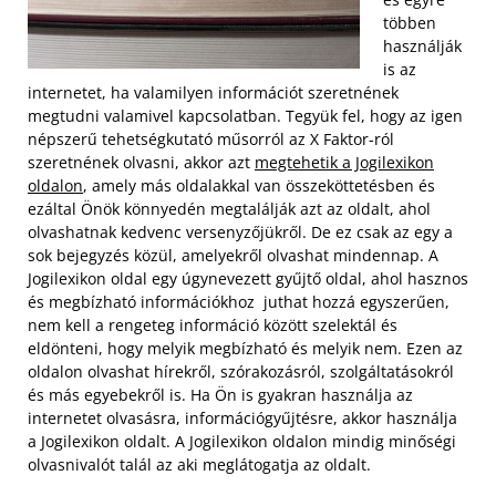
többen
használják
is az
internetet, ha valamilyen információt szeretnének
megtudni valamivel kapcsolatban. Tegyük fel, hogy az igen
népszerű tehetségkutató műsorról az X Faktor-ról
szeretnének olvasni, akkor azt
megtehetik a Jogilexikon
oldalon
, amely más oldalakkal van összeköttetésben és
ezáltal Önök könnyedén megtalálják azt az oldalt, ahol
olvashatnak kedvenc versenyzőjükről. De ez csak az egy a
sok bejegyzés közül, amelyekről olvashat mindennap.
A
Jogilexikon oldal egy úgynevezett gyűjtő oldal, ahol hasznos
és megbízható információkhoz juthat hozzá egyszerűen,
nem kell a rengeteg információ között szelektál és
eldönteni, hogy melyik megbízható és melyik nem. Ezen az
oldalon olvashat hírekről, szórakozásról, szolgáltatásokról
és más egyebekről is. Ha Ön is gyakran használja az
internetet olvasásra, információgyűjtésre, akkor használja
a Jogilexikon oldalt. A Jogilexikon oldalon mindig minőségi
olvasnivalót talál az aki meglátogatja az oldalt.