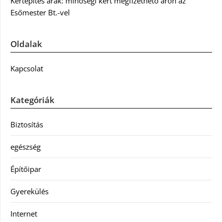
Kertépítés árak: minőségi kert megfizethető áron az
Esőmester Bt.-vel
Oldalak
Kapcsolat
Kategóriák
Biztosítás
egészség
Építőipar
Gyerekülés
Internet