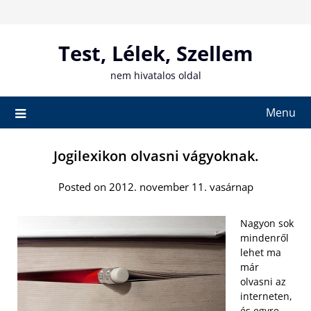
Skip
to
content
Test, Lélek, Szellem
nem hivatalos oldal
Menu
Jogilexikon olvasni vágyoknak.
Posted on 2012. november 11. vasárnap
Nagyon sok
mindenről
lehet ma
már
olvasni az
interneten,
és egyre