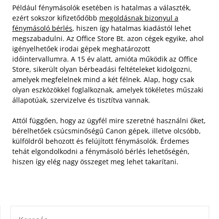
Például fénymásolók esetében is hatalmas a választék,
ezért sokszor kifizetődőbb
megoldásnak bizonyul a
fénymásoló bérlés
, hiszen így hatalmas kiadástól lehet
megszabadulni. Az Office Store Bt. azon cégek egyike, ahol
igényelhetőek irodai gépek meghatározott
időintervallumra.
A 15 év alatt, amióta működik az Office
Store, sikerült olyan bérbeadási feltételeket kidolgozni,
amelyek megfelelnek mind a két félnek. Alap, hogy csak
olyan eszközökkel foglalkoznak, amelyek tökéletes műszaki
állapotúak, szervizelve és tisztítva vannak.
Attól függően, hogy az ügyfél mire szeretné használni őket,
bérelhetőek csúcsminőségű Canon gépek, illetve olcsóbb,
külföldről behozott és felújított fénymásolók. Érdemes
tehát elgondolkodni a fénymásoló bérlés lehetőségén,
hiszen így elég nagy összeget meg lehet takarítani.
KERESÉS: