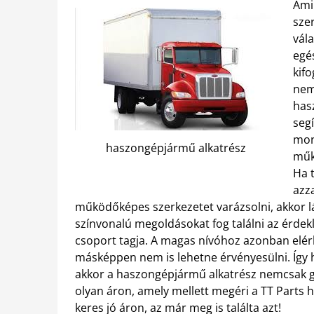
Amik
sze
vál
egé
kifo
nem
has
segí
mon
haszongépjármű alkatrész
műk
Ha 
azz
működőképes szerkezetet varázsolni, akkor lá
színvonalú megoldásokat fog találni az érde
csoport tagja. A magas nívóhoz azonban elér
másképpen nem is lehetne érvényesülni. Így 
akkor a haszongépjármű alkatrész nemcsak gy
olyan áron, amely mellett megéri a TT Parts h
keres jó áron, az már meg is találta azt!