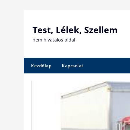
Skip
to
content
Test, Lélek, Szellem
nem hivatalos oldal
Kezdőlap
Kapcsolat