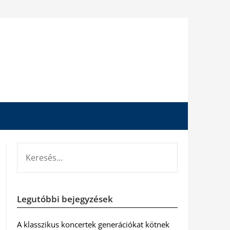
KERESÉS:
Legutóbbi bejegyzések
A klasszikus koncertek generációkat kötnek