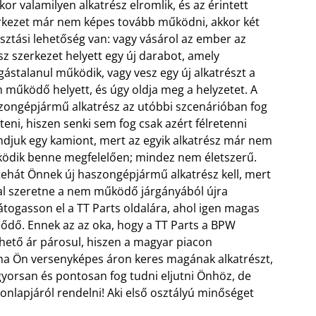
or valamilyen alkatrész elromlik, és az érintett
rkezet már nem képes tovább működni, akkor két
asztási lehetőség van: vagy vásárol az ember az
sz szerkezet helyett egy új darabot, amely
gástalanul működik, vagy vesz egy új alkatrészt a
 működő helyett, és úgy oldja meg a helyzetet. A
zongépjármű alkatrész az utóbbi szcenárióban fog
teni, hiszen senki sem fog csak azért félretenni
djuk egy kamiont, mert az egyik alkatrész már nem
ödik benne megfelelően; mindez nem életszerű.
tehát Önnek új haszongépjármű alkatrész kell, mert
al szeretne a nem működő járgányából újra
togasson el a TT Parts oldalára, ahol igen magas
klődő.
Ennek az az oka, hogy a TT Parts a BPW
hető ár párosul, hiszen a magyar piacon
ha Ön versenyképes áron keres magának alkatrészt,
orsan és pontosan fog tudni eljutni Önhöz, de
onlapjáról rendelni! Aki első osztályú minőséget