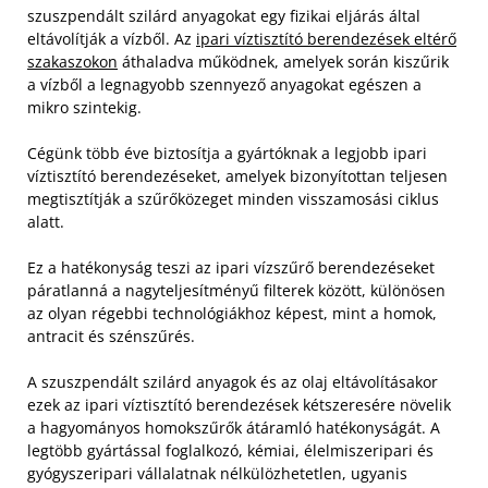
szuszpendált szilárd anyagokat egy fizikai eljárás által
eltávolítják a vízből. Az
ipari víztisztító berendezések eltérő
szakaszokon
áthaladva működnek, amelyek során kiszűrik
a vízből a legnagyobb szennyező anyagokat egészen a
mikro szintekig.
Cégünk több éve biztosítja a gyártóknak a legjobb ipari
víztisztító berendezéseket, amelyek bizonyítottan teljesen
megtisztítják a szűrőközeget minden visszamosási ciklus
alatt.
Ez a hatékonyság teszi az ipari vízszűrő berendezéseket
páratlanná a nagyteljesítményű filterek között, különösen
az olyan régebbi technológiákhoz képest, mint a homok,
antracit és szénszűrés.
A szuszpendált szilárd anyagok és az olaj eltávolításakor
ezek az ipari víztisztító berendezések kétszeresére növelik
a hagyományos homokszűrők átáramló hatékonyságát. A
legtöbb gyártással foglalkozó, kémiai, élelmiszeripari és
gyógyszeripari vállalatnak nélkülözhetetlen, ugyanis