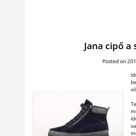
Jana cipő a
Posted on 201
Id
be
vi
Te
me
Id
va
me