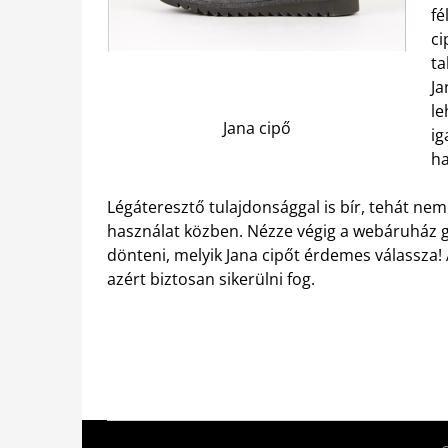
fé
ci
ta
Ja
le
Jana cipő
ig
ha
Légáteresztő tulajdonsággal is bír, tehát nem
használat közben. Nézze végig a webáruház g
dönteni, melyik Jana cipőt érdemes válassza!
azért biztosan sikerülni fog.