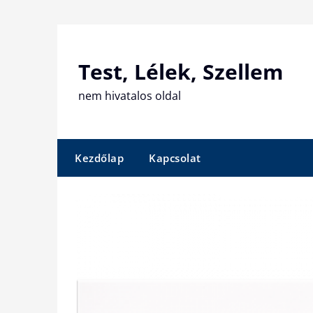
Skip
to
content
Test, Lélek, Szellem
nem hivatalos oldal
Kezdőlap
Kapcsolat