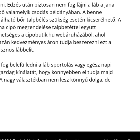
lni. Edzés után biztosan nem fog fájni a láb a Jana
pő valamelyik csodás példányában.
A benne
lálható bőr talpbélés szükség esetén kicserélhető. A
na cipő megrendelése talpbetéttel együtt
hetséges a cipobutik.hu webáruházából, ahol
azán kedvezményes áron tudja beszerezni ezt a
sznos lábbelit.
 fog belefülledni a láb sportolás vagy egész napi
azdag kínálatát, hogy könnyebben el tudja majd
 A nagy választékban nem lesz könnyű dolga, de