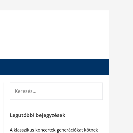
KERESÉS:
Legutóbbi bejegyzések
A klasszikus koncertek generációkat kötnek