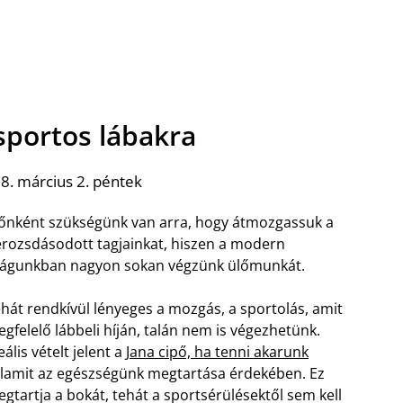
 sportos lábakra
8. március 2. péntek
őnként szükségünk van arra, hogy átmozgassuk a
rozsdásodott tagjainkat, hiszen a modern
lágunkban nagyon sokan végzünk ülőmunkát.
hát rendkívül lényeges a mozgás, a sportolás, amit
gfelelő lábbeli híján, talán nem is végezhetünk.
eális vételt jelent a
Jana cipő, ha tenni akarunk
lamit az egészségünk megtartása érdekében. Ez
gtartja a bokát, tehát a sportsérülésektől sem kell