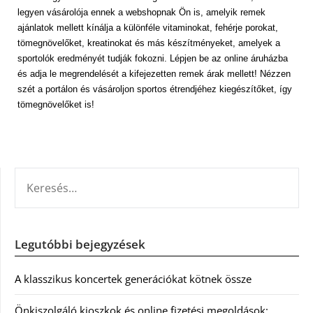
legyen vásárolója ennek a webshopnak Ön is, amelyik remek
ajánlatok mellett kínálja a különféle vitaminokat, fehérje porokat,
tömegnövelőket, kreatinokat és más készítményeket, amelyek a
sportolók eredményét tudják fokozni. Lépjen be az online áruházba
és adja le megrendelését a kifejezetten remek árak mellett! Nézzen
szét a portálon és vásároljon sportos étrendjéhez kiegészítőket, így
tömegnövelőket is!
KERESÉS:
Legutóbbi bejegyzések
A klasszikus koncertek generációkat kötnek össze
Önkiszolgáló kioszkok és online fizetési megoldások: