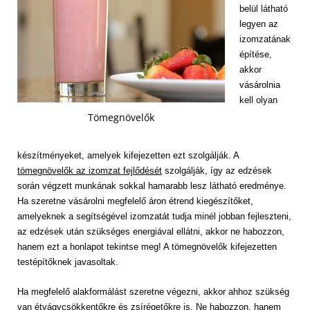
belül látható
legyen az
izomzatának
építése,
akkor
vásárolnia
kell olyan
Tömegnövelők
készítményeket, amelyek kifejezetten ezt szolgálják. A
tömegnövelők az izomzat fejlődését
szolgálják, így az edzések
során végzett munkának sokkal hamarabb lesz látható eredménye.
Ha szeretne vásárolni megfelelő áron étrend kiegészítőket,
amelyeknek a segítségével izomzatát tudja minél jobban fejleszteni,
az edzések után szükséges energiával ellátni, akkor ne habozzon,
hanem ezt a honlapot tekintse meg! A tömegnövelők kifejezetten
testépítőknek javasoltak.
Ha megfelelő alakformálást szeretne végezni, akkor ahhoz szükség
van étvágycsökkentőkre és zsírégetőkre is. Ne habozzon, hanem