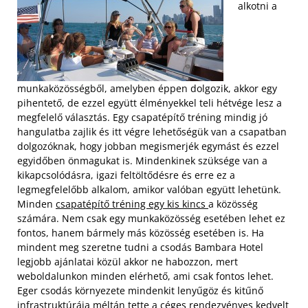
alkotni a
munkaközösségből, amelyben éppen dolgozik, akkor egy
pihentető, de ezzel együtt élményekkel teli hétvége lesz a
megfelelő választás. Egy csapatépítő tréning mindig jó
hangulatba zajlik és itt végre lehetőségük van a csapatban
dolgozóknak, hogy jobban megismerjék egymást és ezzel
egyidőben önmagukat is. Mindenkinek szüksége van a
kikapcsolódásra, igazi feltöltődésre és erre ez a
legmegfelelőbb alkalom, amikor valóban együtt lehetünk.
Minden
csapatépítő tréning egy kis kincs
a közösség
számára.
Nem csak egy munkaközösség esetében lehet ez
fontos, hanem bármely más közösség esetében is. Ha
mindent meg szeretne tudni a csodás Bambara Hotel
legjobb ajánlatai közül akkor ne habozzon, mert
weboldalunkon minden elérhető, ami csak fontos lehet.
Eger csodás környezete mindenkit lenyűgöz és kitűnő
infrastruktúrája méltán tette a céges rendezvényes kedvelt