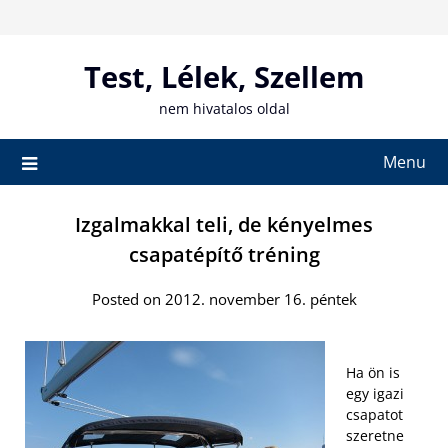
Skip
to
content
Test, Lélek, Szellem
nem hivatalos oldal
Menu
Izgalmakkal teli, de kényelmes
csapatépítő tréning
Posted on 2012. november 16. péntek
Ha ön is
egy igazi
csapatot
szeretne