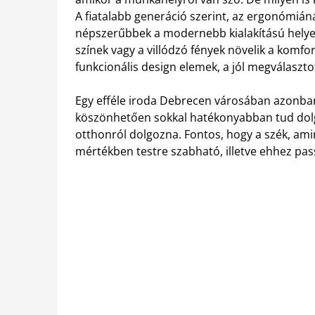
A fiatalabb generáció szerint, az ergonómián
népszerűbbek a modernebb kialakítású helye
színek vagy a villódzó fények növelik a komfo
funkcionális design elemek, a jól megválaszto
Egy efféle iroda Debrecen városában azonban
köszönhetően sokkal hatékonyabban tud dolg
otthonról dolgozna. Fontos, hogy a szék, amin
mértékben testre szabható, illetve ehhez pass