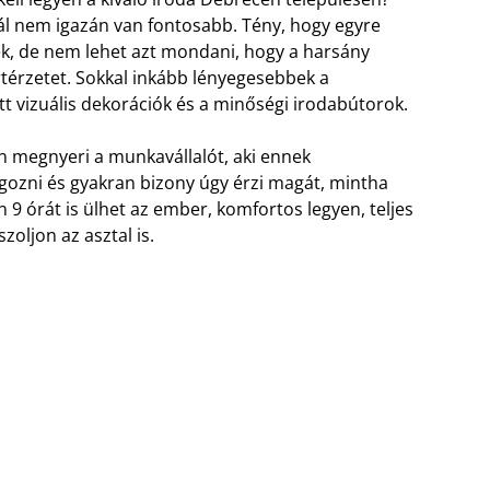
ál nem igazán van fontosabb. Tény, hogy egyre
k, de nem lehet azt mondani, hogy a harsány
rtérzetet. Sokkal inkább lényegesebbek a
tt vizuális dekorációk és a minőségi irodabútorok.
 megnyeri a munkavállalót, aki ennek
ozni és gyakran bizony úgy érzi magát, mintha
 9 órát is ülhet az ember, komfortos legyen, teljes
zoljon az asztal is.