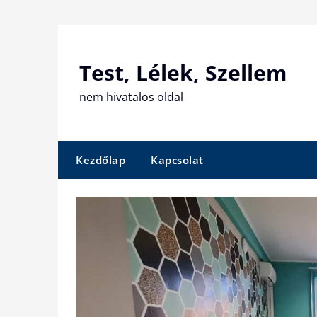
Skip
to
content
Test, Lélek, Szellem
nem hivatalos oldal
Kezdőlap
Kapcsolat