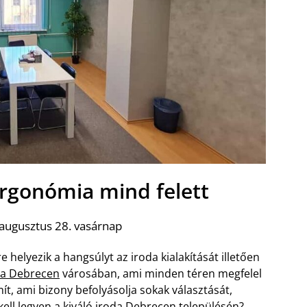
ergonómia mind felett
augusztus 28. vasárnap
helyezik a hangsúlyt az iroda kialakítását illetően
oda Debrecen
városában, ami minden téren megfelel
t, ami bizony befolyásolja sokak választását,
ell legyen a kiváló iroda Debrecen településén?