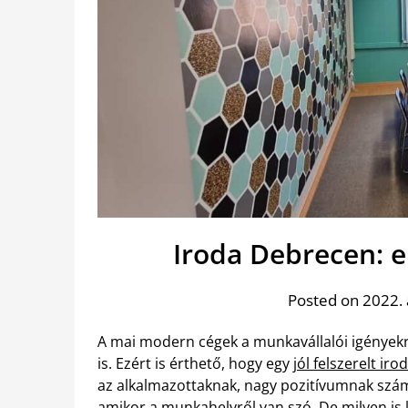
Iroda Debrecen: 
Posted on 2022. 
A mai modern cégek a munkavállalói igényekre 
is. Ezért is érthető, hogy egy
jól felszerelt ir
az alkalmazottaknak, nagy pozitívumnak számí
amikor a munkahelyről van szó. De milyen is k