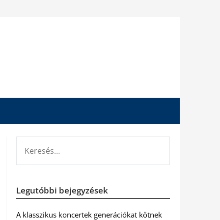
KERESÉS:
Legutóbbi bejegyzések
A klasszikus koncertek generációkat kötnek