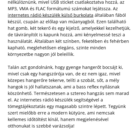
nélkülöznünk, mivel USB sticket csatlakoztatva hozzá, az
MP3, VMA és FLAC formátumú számokat lejátssza. Az
internetes rádió készülék külső burkolata
általában fából
készül, csupán az előlap van műanyagból. Ezen található
hat gomb, két tekerő és egy kijelző, amelyekkel kezelhetjük,
de távirányítót is kapunk hozzá, ami kényelmessé teszi a
használatát. Általában két színben, feketében és fehérben
kapható, meglehetősen elegáns, szinte minden
környezetbe nagyon jól beleillik.
Talán azt gondolnánk, hogy gyenge hangerőt bocsájt ki,
mivel csak egy hangszórója van, de ez nem igaz, mivel
közepes hangerőre tekerve, telíti a szobát, sőt, a mély
hangok is jól hallatszanak, ami a bass reflex nyílásnak
köszönhető. Természetesen a sztereo hangzás sem marad
el. Az internetes rádió készülék segítségével a
tömegtájékoztatás egy magasabb szintre lépett. Tegyünk
szert mielőbb erre a modern kütyüre, ami nemcsak
kellemes időtöltést kínál, hanem megjelenésével
otthonukat is szebbé varázsolja!