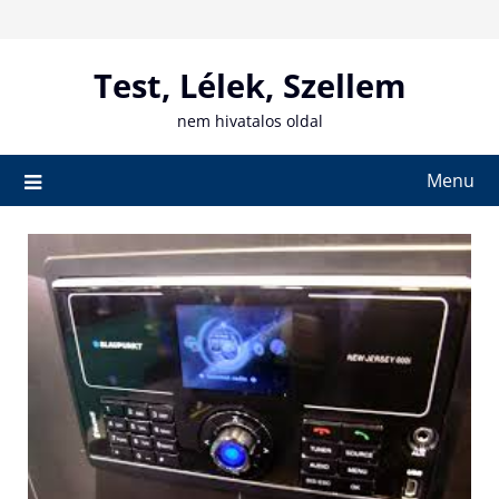
Skip
to
content
Test, Lélek, Szellem
nem hivatalos oldal
Menu