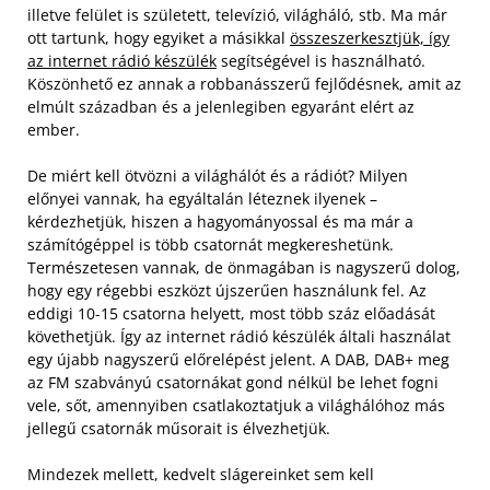
illetve felület is született, televízió, világháló, stb. Ma már
ott tartunk, hogy egyiket a másikkal
összeszerkesztjük, így
az internet rádió készülék
segítségével is használható.
Köszönhető ez annak a robbanásszerű fejlődésnek, amit az
elmúlt században és a jelenlegiben egyaránt elért az
ember.
De miért kell ötvözni a világhálót és a rádiót? Milyen
előnyei vannak, ha egyáltalán léteznek ilyenek –
kérdezhetjük, hiszen a hagyományossal és ma már a
számítógéppel is több csatornát megkereshetünk.
Természetesen vannak, de önmagában is nagyszerű dolog,
hogy egy régebbi eszközt újszerűen használunk fel. Az
eddigi 10-15 csatorna helyett, most több száz előadását
követhetjük. Így az internet rádió készülék általi használat
egy újabb nagyszerű előrelépést jelent. A DAB, DAB+ meg
az FM szabványú csatornákat gond nélkül be lehet fogni
vele, sőt, amennyiben csatlakoztatjuk a világhálóhoz más
jellegű csatornák műsorait is élvezhetjük.
Mindezek mellett, kedvelt slágereinket sem kell