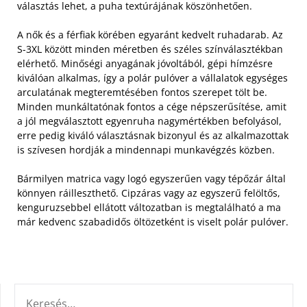
választás lehet, a puha textúrájának köszönhetően.
A nők és a férfiak körében egyaránt kedvelt ruhadarab. Az
S-3XL között minden méretben és széles színválasztékban
elérhető. Minőségi anyagának jóvoltából, gépi hímzésre
kiválóan alkalmas, így a polár pulóver a vállalatok egységes
arculatának megteremtésében fontos szerepet tölt be.
Minden munkáltatónak fontos a cége népszerűsítése, amit
a jól megválasztott egyenruha nagymértékben befolyásol,
erre pedig kiváló választásnak bizonyul és az alkalmazottak
is szívesen hordják a mindennapi munkavégzés közben.
Bármilyen matrica vagy logó egyszerűen vagy tépőzár által
könnyen ráilleszthető. Cipzáras vagy az egyszerű felöltős,
kenguruzsebbel ellátott változatban is megtalálható a ma
már kedvenc szabadidős öltözetként is viselt polár pulóver.
KERESÉS: