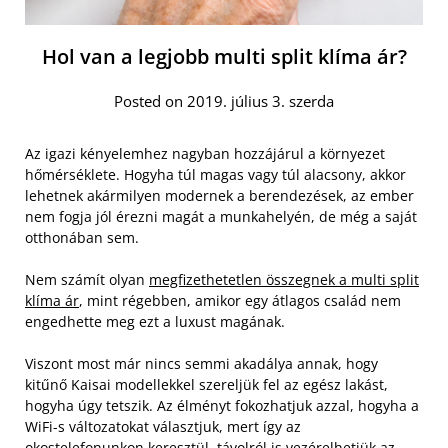
Hol van a legjobb multi split klíma ár?
Posted on 2019. július 3. szerda
Az igazi kényelemhez nagyban hozzájárul a környezet
hőmérséklete. Hogyha túl magas vagy túl alacsony, akkor
lehetnek akármilyen modernek a berendezések, az ember
nem fogja jól érezni magát a munkahelyén, de még a saját
otthonában sem.
Nem számít olyan
megfizethetetlen összegnek a multi split
klíma ár
, mint régebben, amikor egy átlagos család nem
engedhette meg ezt a luxust magának.
Viszont most már nincs semmi akadálya annak, hogy
kitűnő Kaisai modellekkel szereljük fel az egész lakást,
hogyha úgy tetszik. Az élményt fokozhatjuk azzal, hogyha a
WiFi-s változatokat választjuk, mert így az
okostelefonunkon keresztül, távolról is vezérelhetjük az