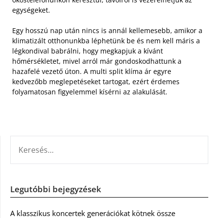
egységeket.
Egy hosszú nap után nincs is annál kellemesebb, amikor a
klimatizált otthonunkba léphetünk be és nem kell máris a
légkondival babrálni, hogy megkapjuk a kívánt
hőmérsékletet, mivel arról már gondoskodhattunk a
hazafelé vezető úton. A multi split klíma ár egyre
kedvezőbb meglepetéseket tartogat, ezért érdemes
folyamatosan figyelemmel kísérni az alakulását.
KERESÉS:
Legutóbbi bejegyzések
A klasszikus koncertek generációkat kötnek össze