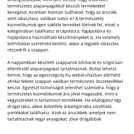
természetes alapanyagokból készült termékekkel
kenegesd. Azonban honnan tudhatod, hogy az árucikk,
amit választasz, valóban natúr-e? A természetes
kozmetikumok igen sokféle terméket ölelnek fel, mivel a
kategóriában találhatsz arcápolásra, fogápolásra és
hajápolásra használható készítményeket is. Ha valamely
bőrhibádat szeretnéd kezelni, akkor a legjobb választás
részedről a szappan.
A napjainkban készített szappanok bőrbarát és szigorúan
ellenőrzött alapanyagokat tartalmaznak. Biztos lehetsz
benne, hogy az egeszsegcity.hu webáruházban elérhető
afrikai fekete szappan valóban természetes összetevőkkel
készül. Egyrészt biztonságot jelenthet számodra, hogy a
természetes kozmetikumok ára jóval magasabb, mint a
vegyszereket is tartalmazó termékeké. Ha ellátogatsz egy
drogériába, akkor különféle árkategóriába sorolható
portékákat találhatsz. Azok az árucikkek, amelyek nem
tartalmaznak vegyi anyagokat, jóval drágábbak.