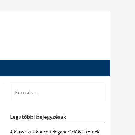
KERESÉS:
Legutóbbi bejegyzések
A klasszikus koncertek generációkat kötnek