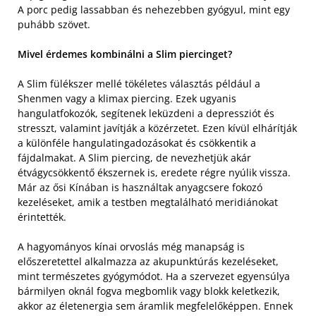
A porc pedig lassabban és nehezebben gyógyul, mint egy
puhább szövet.
Mivel érdemes kombinálni a Slim piercinget?
A Slim fülékszer mellé tökéletes választás például a
Shenmen vagy a klimax piercing. Ezek ugyanis
hangulatfokozók, segítenek leküzdeni a depressziót és
stresszt, valamint javítják a közérzetet. Ezen kívül elhárítják
a különféle hangulatingadozásokat és csökkentik a
fájdalmakat. A Slim piercing, de nevezhetjük akár
étvágycsökkentő ékszernek is, eredete régre nyúlik vissza.
Már az ősi Kínában is használtak anyagcsere fokozó
kezeléseket, amik a testben megtalálható meridiánokat
érintették.
A hagyományos kínai orvoslás még manapság is
előszeretettel alkalmazza az akupunktúrás kezeléseket,
mint természetes gyógymódot. Ha a szervezet egyensúlya
bármilyen oknál fogva megbomlik vagy blokk keletkezik,
akkor az életenergia sem áramlik megfelelőképpen. Ennek