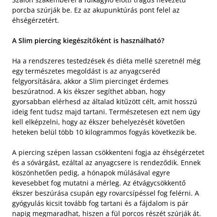
porcba szúrják be. Ez az akupunktúrás pont felel az
éhségérzetért.
A Slim piercing kiegészítőként is használható?
Ha a rendszeres testedzések és diéta mellé szeretnél még
egy természetes megoldást is az anyagcseréd
felgyorsítására, akkor a Slim piercinget érdemes
beszúratnod. A kis ékszer segíthet abban, hogy
gyorsabban elérhesd az általad kitűzött célt, amit hosszú
ideig fent tudsz majd tartani. Természetesen ezt nem úgy
kell elképzelni, hogy az ékszer behelyezését követően
heteken belül több 10 kilogrammos fogyás következik be.
A piercing szépen lassan csökkenteni fogja az éhségérzetet
és a sóvárgást, ezáltal az anyagcsere is rendeződik. Ennek
köszönhetően pedig, a hónapok múlásával egyre
kevesebbet fog mutatni a mérleg. Az étvágycsökkentő
ékszer beszúrása csupán egy rovarcsípéssel fog felérni. A
gyógyulás kicsit tovább fog tartani és a fájdalom is pár
napig megmaradhat, hiszen a fül porcos részét szúrják át.