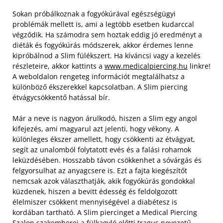
Sokan próbálkoznak a fogyókúrával egészségügyi
problémák mellett is, ami a legtöbb esetben kudarccal
végződik. Ha számodra sem hoztak eddig jó eredményt a
diéták és fogyókúrás módszerek, akkor érdemes lenne
kipróbálnod a Slim fülékszert. Ha kíváncsi vagy a kezelés
részleteire, akkor kattints a
www.medicalpiercing.hu
linkre!
A weboldalon rengeteg információt megtalálhatsz a
különböző ékszerekkel kapcsolatban. A Slim piercing
étvágycsökkentő hatással bír.
Már a neve is nagyon árulkodó, hiszen a Slim egy angol
kifejezés, ami magyarul azt jelenti, hogy vékony. A
különleges ékszer amellett, hogy csökkenti az étvágyat,
segít az unalomból folytatott evés és a falási rohamok
leküzdésében. Hosszabb távon csökkenhet a sóvárgás és
felgyorsulhat az anyagcsere is. Ezt a fajta kiegészítőt
nemcsak azok választhatják, akik fogyókúrás gondokkal
küzdenek, hiszen a bevitt édesség és feldolgozott
élelmiszer csökkent mennyiségével a diabétesz is
kordában tartható. A Slim piercinget a Medical Piercing
Szalon szakemberei a fülkagyló előtti tragus nevezetű