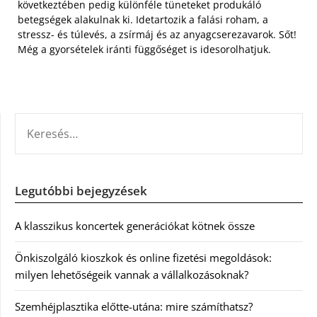
következtében pedig különféle tüneteket produkáló
betegségek alakulnak ki. Idetartozik a falási roham, a
stressz- és túlevés, a zsírmáj és az anyagcserezavarok. Sőt!
Még a gyorsételek iránti függőséget is idesorolhatjuk.
KERESÉS:
Legutóbbi bejegyzések
A klasszikus koncertek generációkat kötnek össze
Önkiszolgáló kioszkok és online fizetési megoldások:
milyen lehetőségeik vannak a vállalkozásoknak?
Szemhéjplasztika előtte-utána: mire számíthatsz?