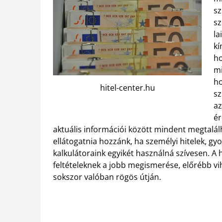
sz
sz
la
kí
ho
mi
ho
hitel-center.hu
sz
az
ér
aktuális információi között mindent megtalál
ellátogatnia hozzánk, ha személyi hitelek, gyo
kalkulátoraink egyikét használná szívesen. A 
feltételeknek a jobb megismerése, előrébb vihe
sokszor valóban rögös útján.