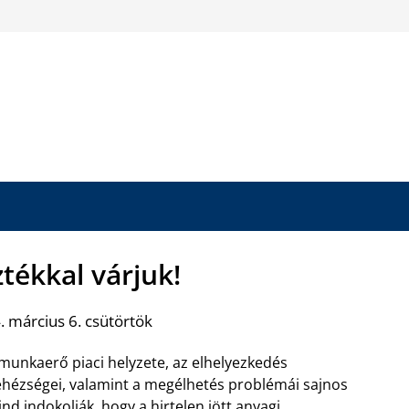
ztékkal várjuk!
 március 6. csütörtök
munkaerő piaci helyzete, az elhelyezkedés
hézségei, valamint a megélhetés problémái sajnos
nd indokolják, hogy a hirtelen jött anyagi