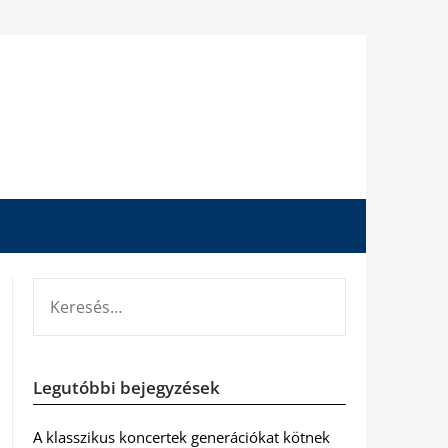
KERESÉS:
Legutóbbi bejegyzések
A klasszikus koncertek generációkat kötnek