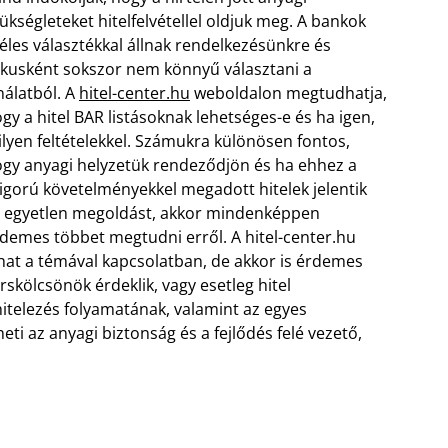
ükségleteket hitelfelvétellel oldjuk meg. A bankok
éles választékkal állnak rendelkezésünkre és
ikusként sokszor nem könnyű választani a
nálatból. A
hitel-center.hu
weboldalon megtudhatja,
gy a hitel BAR listásoknak lehetséges-e és ha igen,
lyen feltételekkel. Számukra különösen fontos,
gy anyagi helyzetük rendeződjön és ha ehhez a
igorú követelményekkel megadott hitelek jelentik
 egyetlen megoldást,
akkor mindenképpen
demes többet megtudni erről. A hitel-center.hu
hat a témával kapcsolatban, de akkor is érdemes
rskölcsönök érdeklik, vagy esetleg hitel
hitelezés folyamatának, valamint az egyes
ti az anyagi biztonság és a fejlődés felé vezető,