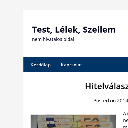
Skip
to
content
Test, Lélek, Szellem
nem hivatalos oldal
Kezdőlap
Kapcsolat
Hitelválas
Posted on 2014.
A 
ne
mi