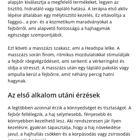
alapján kiválasztja a megfelelő termékeket, legyen az
tisztító, hidratáló vagy tápláló hatású. A terápia első aktív
lépése általában egy mélytisztító kezelés. Ez eltávolítja a
faggyú-, a por- és a kozmetikum maradványokat a
fejbőrről, ami alapvető fontosságú a hajhagymák
egészsége szempontjából.
Ezt követi a masszázs szakasz, ami a Headspa lelke. A
masszázs során finom, ritmikus mozdulatokkal stimulálják
a fejbőr idegvégződéseit, ami serkenti a vérkeringést és
oldja a stresszt. A masszázs után egy tápláló pakolás vagy
ampulla kerül a fejbőrre, amit néhány percig hatni
hagynak.
Az első alkalom utáni érzések
A legtöbben azonnal érzik a könnyedséget és tisztaságot. A
fejbőr fellélegzik, a haj selymesebb, fényesebb és
könnyebben kezelhető lesz. Aki rendszeresen jár ilyen
kezelésre, gyakran tapasztalja, hogy a haj növekedése
javul, a hajhullás csökken és a korpásodás vagy zsírosodás