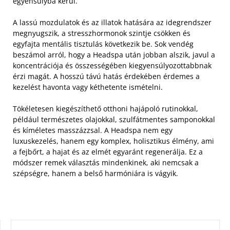
egyensúlyba kerül.
A lassú mozdulatok és az illatok hatására az idegrendszer
megnyugszik, a stresszhormonok szintje csökken és
egyfajta mentális tisztulás következik be. Sok vendég
beszámol arról, hogy a Headspa után jobban alszik, javul a
koncentrációja és összességében kiegyensúlyozottabbnak
érzi magát. A hosszú távú hatás érdekében érdemes a
kezelést havonta vagy kéthetente ismételni.
Tökéletesen kiegészíthető otthoni hajápoló rutinokkal,
például természetes olajokkal, szulfátmentes samponokkal
és kíméletes masszázzsal. A Headspa nem egy
luxuskezelés, hanem egy komplex, holisztikus élmény, ami
a fejbőrt, a hajat és az elmét egyaránt regenerálja. Ez a
módszer remek választás mindenkinek, aki nemcsak a
szépségre, hanem a belső harmóniára is vágyik.
KERESÉS: