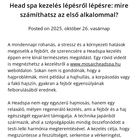
Head spa kezelés lépésről lépésre: mire
számíthatsz az első alkalommal?
Posted on 2025. október 26. vasárnap
A mindennapi rohanás, a stressz és a környezeti hatások
megviselik a fejbőrt, de szerencsére a Headspa kezelés
éppen erre kínál természetes megoldást. Egy rövid videót
is megnézhetsz a kezelésről a
www.mosaicheadspa.hu
weboldalon. Sokan nem is gondolnák, hogy a
hajproblémák, mint például a hajhullás, a korpásodás vagy
a fakó hajszín, gyakran a fejbőr egyensúlyának
felborulásából erednek.
A Headspa nem egy egyszerű hajmosás, hanem egy
relaxáló, mélyen regeneráló kezelés, ami a fejbőr és a haj
egészségét egyaránt támogatja. A technika Japánból
származik, ahol a szépségápolás mindig összefonódott a
testi-lelki harmónia megteremtésével. A kezelés célja, hogy
megszüntesse a feszültséget, serkentse a vérkeringést,