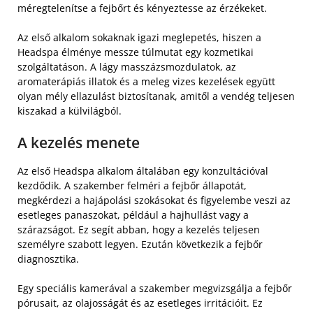
méregtelenítse a fejbőrt és kényeztesse az érzékeket.
Az első alkalom sokaknak igazi meglepetés, hiszen a
Headspa élménye messze túlmutat egy kozmetikai
szolgáltatáson. A lágy masszázsmozdulatok, az
aromaterápiás illatok és a meleg vizes kezelések együtt
olyan mély ellazulást biztosítanak, amitől a vendég teljesen
kiszakad a külvilágból.
A kezelés menete
Az első Headspa alkalom általában egy konzultációval
kezdődik. A szakember felméri a fejbőr állapotát,
megkérdezi a hajápolási szokásokat és figyelembe veszi az
esetleges panaszokat, például a hajhullást vagy a
szárazságot. Ez segít abban, hogy a kezelés teljesen
személyre szabott legyen. Ezután következik a fejbőr
diagnosztika.
Egy speciális kamerával a szakember megvizsgálja a fejbőr
pórusait, az olajosságát és az esetleges irritációit. Ez