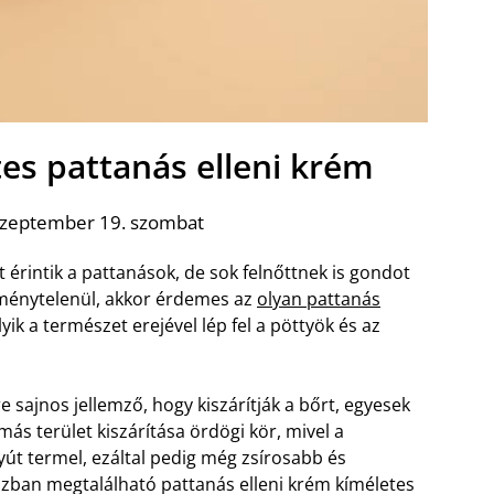
es pattanás elleni krém
szeptember 19. szombat
 érintik a pattanások, de sok felnőttnek is gondot
ménytelenül, akkor érdemes az
olyan pattanás
yik a természet erejével lép fel a pöttyök és az
e sajnos jellemző, hogy kiszárítják a bőrt, egyesek
émás terület kiszárítása ördögi kör, mivel a
út termel, ezáltal pedig még zsírosabb és
ban megtalálható pattanás elleni krém kíméletes