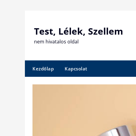
Skip
to
content
Test, Lélek, Szellem
nem hivatalos oldal
Kezdőlap
Kapcsolat