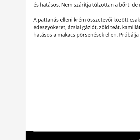
és hatásos. Nem szárítja túlzottan a bőrt, de
A pattanás elleni krém összetevői között csa
édesgyökeret, ázsiai gázlót, zöld teát, kamill
hatásos a makacs pörsenések ellen. Próbálja k