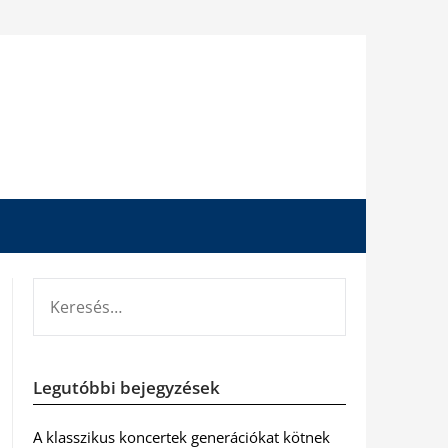
KERESÉS:
Legutóbbi bejegyzések
A klasszikus koncertek generációkat kötnek