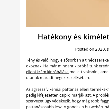
Hatékony és kímélet
Posted on 2020. 
Tény és való, hogy elsősorban a tinédzsereket
okoznak. Ha már mindent kipróbáltunk ered
elleni krém kipróbálása
mellett voksolni, amel
utánuk maradt hegek kezelésében.
Az agresszív kémiai pattanás elleni termékekr
pedig kifejezetten csípik, marják azt. A probl
szervezet úgy védekezik, hogy még több faggy
pattanásosabb lesz.
A goodskin.hu webáruház