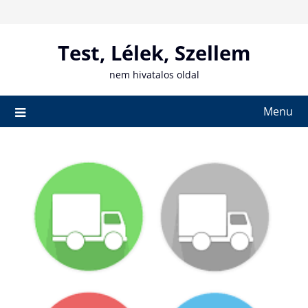
Skip
to
content
Test, Lélek, Szellem
nem hivatalos oldal
Menu