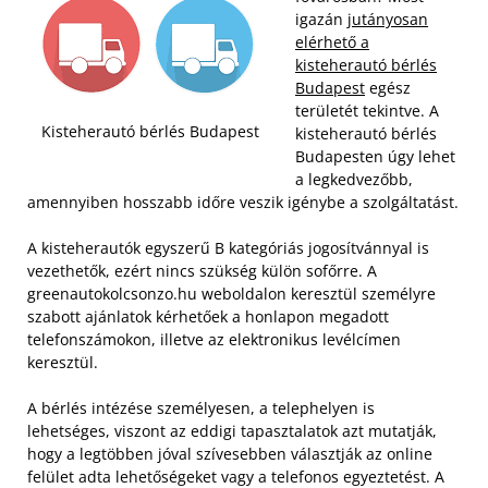
igazán
jutányosan
elérhető a
kisteherautó bérlés
Budapest
egész
területét tekintve. A
Kisteherautó bérlés Budapest
kisteherautó bérlés
Budapesten úgy lehet
a legkedvezőbb,
amennyiben hosszabb időre veszik igénybe a szolgáltatást.
A kisteherautók egyszerű B kategóriás jogosítvánnyal is
vezethetők, ezért nincs szükség külön sofőrre. A
greenautokolcsonzo.hu weboldalon keresztül személyre
szabott ajánlatok kérhetőek a honlapon megadott
telefonszámokon, illetve az elektronikus levélcímen
keresztül.
A bérlés intézése személyesen, a telephelyen is
lehetséges, viszont az eddigi tapasztalatok azt mutatják,
hogy a legtöbben jóval szívesebben választják az online
felület adta lehetőségeket vagy a telefonos egyeztetést. A