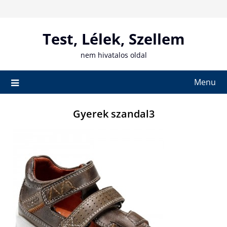
Skip
to
content
Test, Lélek, Szellem
nem hivatalos oldal
Menu
Gyerek szandal3