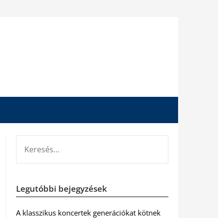
KERESÉS:
Legutóbbi bejegyzések
A klasszikus koncertek generációkat kötnek