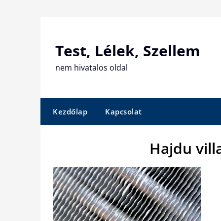
Skip
to
content
Test, Lélek, Szellem
nem hivatalos oldal
Kezdőlap
Kapcsolat
Hajdu vill