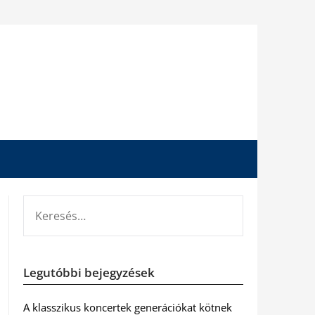
KERESÉS:
Legutóbbi bejegyzések
A klasszikus koncertek generációkat kötnek