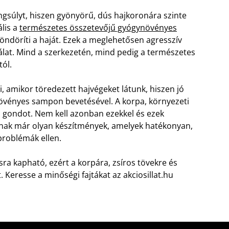
ngsúlyt, hiszen gyönyörű, dús hajkoronára szinte
lis a
természetes összetevőjű gyógynövényes
 göndöríti a haját. Ezek a meglehetősen agresszív
zálat. Mind a szerkezetén, mind pedig a természetes
ól.
 amikor töredezett hajvégeket látunk, hiszen jó
ynövényes sampon bevetésével.
A korpa, környezeti
 gondot. Nem kell azonban ezekkel és ezek
nak már olyan készítmények, amelyek hatékonyan,
problémák ellen.
 kapható, ezért a korpára, zsíros tövekre és
 Keresse a minőségi fajtákat az akciosillat.hu