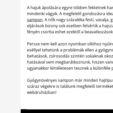
A hajuk ápolására egyre többen fektetnek ha
mindenki vágyik. A megfelelő gondozásra ideá
sampon
. A nők nagy százaléka festi, vasalja,
eljárások bizony sok esetben felsértik a hajs
fényén csorba eshet ezektől a beavatkozásokt
Persze nem kell azon nyomban ollóhoz nyúlni,
eséllyel tehetünk a problémák ellen a gyóg
behatások, zsírosodás szintén sokaknak okoz
hatásával sem megbarátkoznunk, hiszen van
ugyanakkor kíméletesen tesznek a különféle 
Gyógynövényes sampon már minden hajtípusra
száraz végekre is találunk megfelelő terméket.
webáruházban!