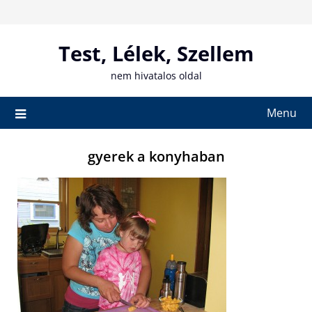
Skip
to
content
Test, Lélek, Szellem
nem hivatalos oldal
Menu
gyerek a konyhaban