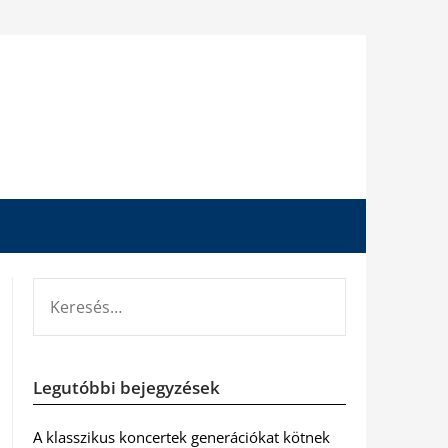
KERESÉS:
Legutóbbi bejegyzések
A klasszikus koncertek generációkat kötnek