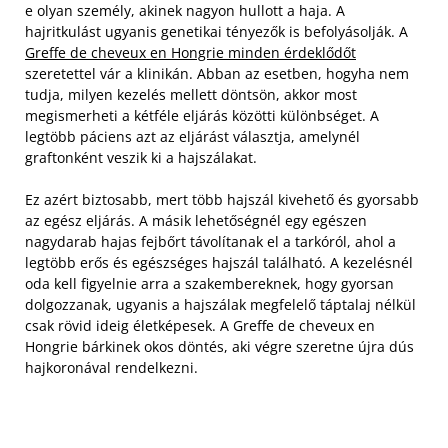
e olyan személy, akinek nagyon hullott a haja. A
hajritkulást ugyanis genetikai tényezők is befolyásolják. A
Greffe de cheveux en Hongrie minden érdeklődőt
szeretettel vár a klinikán. Abban az esetben, hogyha nem
tudja, milyen kezelés mellett döntsön, akkor most
megismerheti a kétféle eljárás közötti különbséget. A
legtöbb páciens azt az eljárást választja, amelynél
graftonként veszik ki a hajszálakat.
Ez azért biztosabb, mert több hajszál kivehető és gyorsabb
az egész eljárás. A másik lehetőségnél egy egészen
nagydarab hajas fejbőrt távolítanak el a tarkóról, ahol a
legtöbb erős és egészséges hajszál található. A kezelésnél
oda kell figyelnie arra a szakembereknek, hogy gyorsan
dolgozzanak, ugyanis a hajszálak megfelelő táptalaj nélkül
csak rövid ideig életképesek. A Greffe de cheveux en
Hongrie bárkinek okos döntés, aki végre szeretne újra dús
hajkoronával rendelkezni.