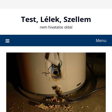
Skip
to
content
Test, Lélek, Szellem
nem hivatalos oldal
Menu