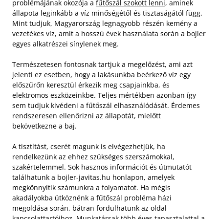
problémájának okozója a
fűtőszál szokott lenni
, aminek
állapota leginkább a víz minőségétől és tisztaságától függ.
Mint tudjuk, Magyarország legnagyobb részén kemény a
vezetékes víz, amit a hosszú évek használata során a bojler
egyes alkatrészei sínylenek meg.
Természetesen fontosnak tartjuk a megelőzést, ami azt
jelenti ez esetben, hogy a lakásunkba beérkező víz egy
előszűrőn keresztül érkezik meg csapjainkba, és
elektromos eszközeinkbe. Teljes mértékben azonban így
sem tudjuk kivédeni a fűtőszál elhasználódását. Érdemes
rendszeresen ellenőrizni az állapotát, mielőtt
bekövetkezne a baj.
A tisztítást, cserét magunk is elvégezhetjük, ha
rendelkezünk az ehhez szükséges szerszámokkal,
szakértelemmel. Sok hasznos információt és útmutatót
találhatunk a bojler-javitas.hu honlapon, amelyek
megkönnyítik számunkra a folyamatot. Ha mégis
akadályokba ütköznénk a fűtőszál probléma házi
megoldása során, bátran fordulhatunk az oldal
kapcsolattartóihoz. Munkatársak több éves tapasztalattal a