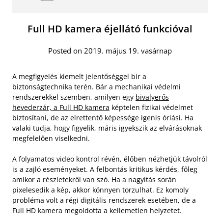
Full HD kamera éjellátó funkcióval
Posted on 2019. május 19. vasárnap
A megfigyelés kiemelt jelentőséggel bír a
biztonságtechnika terén. Bár a mechanikai védelmi
rendszerekkel szemben, amilyen egy
bivalyerős
hevederzár, a Full HD kamera
képtelen fizikai védelmet
biztosítani, de az elrettentő képessége igenis óriási. Ha
valaki tudja, hogy figyelik, máris igyekszik az elvárásoknak
megfelelően viselkedni.
A folyamatos video kontrol révén, élőben nézhetjük távolról
is a zajló eseményeket. A felbontás kritikus kérdés, főleg
amikor a részletekről van szó. Ha a nagyítás során
pixelesedik a kép, akkor könnyen torzulhat. Ez komoly
probléma volt a régi digitális rendszerek esetében, de a
Full HD kamera megoldotta a kellemetlen helyzetet.