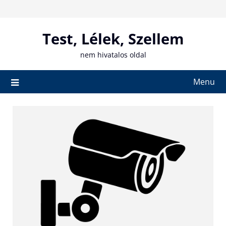
Skip
to
content
Test, Lélek, Szellem
nem hivatalos oldal
Menu