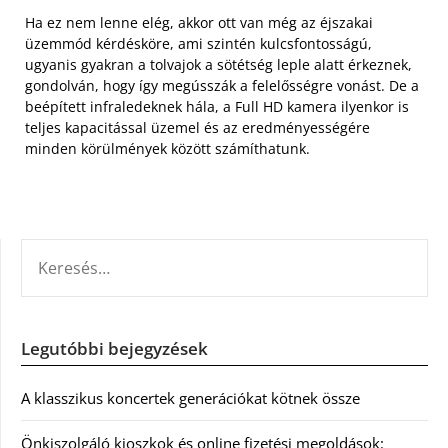
Ha ez nem lenne elég, akkor ott van még az éjszakai
üzemmód kérdésköre, ami szintén kulcsfontosságú,
ugyanis gyakran a tolvajok a sötétség leple alatt érkeznek,
gondolván, hogy így megússzák a felelősségre vonást. De a
beépített infraledeknek hála, a Full HD kamera ilyenkor is
teljes kapacitással üzemel és az eredményességére
minden körülmények között számíthatunk.
KERESÉS:
Legutóbbi bejegyzések
A klasszikus koncertek generációkat kötnek össze
Önkiszolgáló kioszkok és online fizetési megoldások: