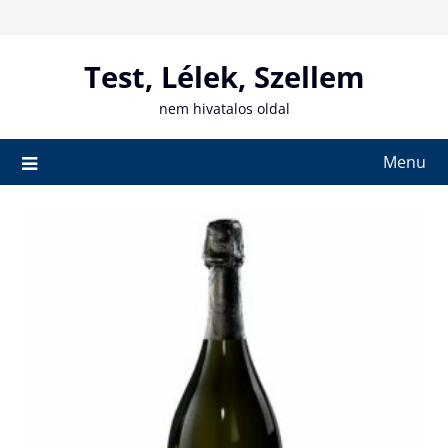
Skip
to
content
Test, Lélek, Szellem
nem hivatalos oldal
Menu