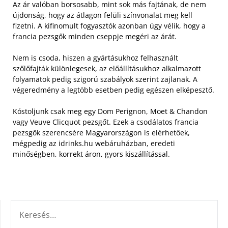
Az ár valóban borsosabb, mint sok más fajtának, de nem
újdonság, hogy az átlagon felüli színvonalat meg kell
fizetni. A kifinomult fogyasztók azonban úgy vélik, hogy a
francia pezsgők minden cseppje megéri az árát.
Nem is csoda, hiszen a gyártásukhoz felhasznált
szőlőfajták különlegesek, az előállításukhoz alkalmazott
folyamatok pedig szigorú szabályok szerint zajlanak. A
végeredmény a legtöbb esetben pedig egészen elképesztő.
Kóstoljunk csak meg egy Dom Perignon, Moet & Chandon
vagy Veuve Clicquot pezsgőt. Ezek a csodálatos francia
pezsgők szerencsére Magyarországon is elérhetőek,
mégpedig az idrinks.hu webáruházban, eredeti
minőségben, korrekt áron, gyors kiszállítással.
KERESÉS: