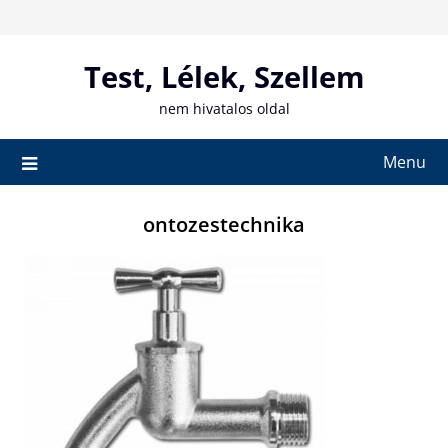
Skip
to
content
Test, Lélek, Szellem
nem hivatalos oldal
Menu
ontozestechnika