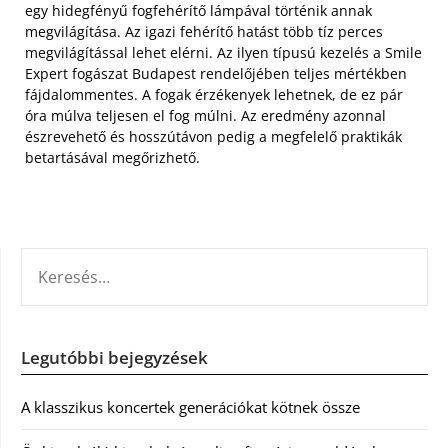
egy hidegfényű fogfehérítő lámpával történik annak
megvilágítása. Az igazi fehérítő hatást több tíz perces
megvilágítással lehet elérni. Az ilyen típusú kezelés a Smile
Expert fogászat Budapest rendelőjében teljes mértékben
fájdalommentes. A fogak érzékenyek lehetnek, de ez pár
óra múlva teljesen el fog múlni. Az eredmény azonnal
észrevehető és hosszútávon pedig a megfelelő praktikák
betartásával megőrizhető.
KERESÉS:
Legutóbbi bejegyzések
A klasszikus koncertek generációkat kötnek össze