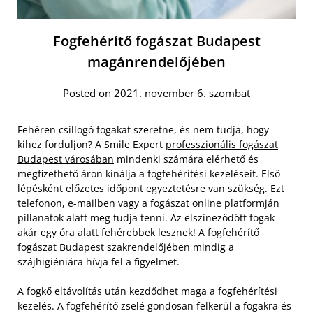
Fogfehérítő fogászat Budapest
magánrendelőjében
Posted on 2021. november 6. szombat
Fehéren csillogó fogakat szeretne, és nem tudja, hogy
kihez forduljon? A Smile Expert
professzionális fogászat
Budapest városában
mindenki számára elérhető és
megfizethető áron kínálja a fogfehérítési kezeléseit. Első
lépésként előzetes időpont egyeztetésre van szükség. Ezt
telefonon, e-mailben vagy a fogászat online platformján
pillanatok alatt meg tudja tenni. Az elszíneződött fogak
akár egy óra alatt fehérebbek lesznek! A fogfehérítő
fogászat Budapest szakrendelőjében mindig a
szájhigiéniára hívja fel a figyelmet.
A fogkő eltávolítás után kezdődhet maga a fogfehérítési
kezelés. A fogfehérítő zselé gondosan felkerül a fogakra és