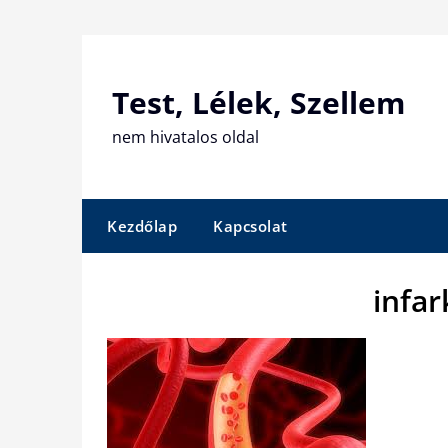
Skip
to
content
Test, Lélek, Szellem
nem hivatalos oldal
Kezdőlap
Kapcsolat
infar