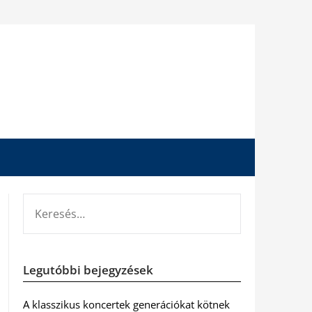
KERESÉS:
Legutóbbi bejegyzések
A klasszikus koncertek generációkat kötnek