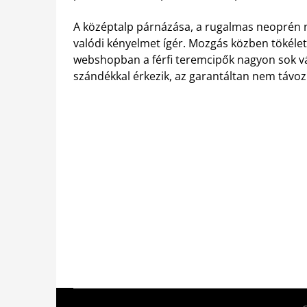
A középtalp párnázása, a rugalmas neoprén ny
valódi kényelmet ígér. Mozgás közben tökélet
webshopban a férfi teremcipők nagyon sok vál
szándékkal érkezik, az garantáltan nem távozi