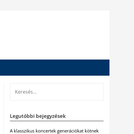
KERESÉS:
Legutóbbi bejegyzések
A klasszikus koncertek generációkat kötnek