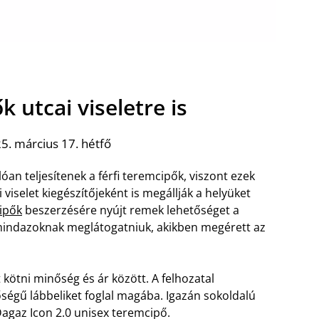
k utcai viseletre is
5. március 17. hétfő
óan teljesítenek a férfi teremcipők, viszont ezek
viselet kiegészítőjeként is megállják a helyüket
cipők
beszerzésére nyújt remek lehetőséget a
ndazoknak meglátogatniuk, akikben megérett az
tni minőség és ár között. A felhozatal
ségű lábbeliket foglal magába. Igazán sokoldalú
agaz Icon 2.0 unisex teremcipő.