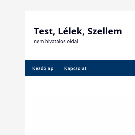
Skip
to
content
Test, Lélek, Szellem
nem hivatalos oldal
Kezdőlap
Kapcsolat