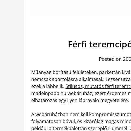
Férfi teremcipő
Posted on 202
Műanyag borítású felületeken, parkettán kivál
nemcsak sportolásra alkalmasak. Lezser utcai 
ezek a lábbelik.
Stílusos, mutatós férfi terem
madeinpapp.hu webáruház, ezért érdemes mi
elhatározás egy ilyen lábravaló megvételére.
A webáruházban nem kell kompromisszumot kö
folyamatosan bővül, és kizárólag magas minő
például a termékpalettán szereplő Hummel D