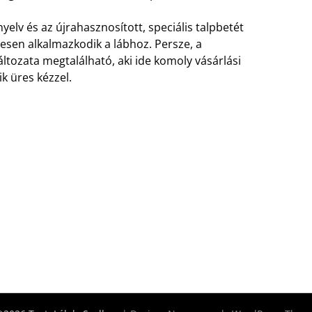
elv és az újrahasznosított, speciális talpbetét
esen alkalmazkodik a lábhoz. Persze, a
tozata megtalálható, aki ide komoly vásárlási
k üres kézzel.