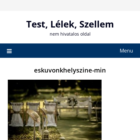
Skip
to
content
Test, Lélek, Szellem
nem hivatalos oldal
Menu
eskuvonkhelyszine-min