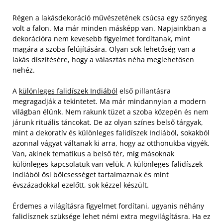
Régen a lakásdekoráció művészetének csúcsa egy szőnyeg
volt a falon. Ma már minden másképp van. Napjainkban a
dekorációra nem kevesebb figyelmet fordítanak, mint
magára a szoba felújítására. Olyan sok lehetőség van a
lakás díszítésére, hogy a választás néha meglehetősen
nehéz.
A
különleges falidíszek Indiából
első pillantásra
megragadják a tekintetet. Ma már mindannyian a modern
világban élünk. Nem rakunk tüzet a szoba közepén és nem
járunk rituális táncokat.
De az olyan színes belső tárgyak,
mint a dekoratív és különleges falidíszek Indiából, sokakból
azonnal vágyat váltanak ki arra, hogy az otthonukba vigyék.
Van, akinek tematikus a belső tér, míg másoknak
különleges kapcsolatuk van velük. A különleges falidíszek
Indiából ősi bölcsességet tartalmaznak és mint
évszázadokkal ezelőtt, sok kézzel készült.
Érdemes a világításra figyelmet fordítani, ugyanis néhány
falidísznek szüksége lehet némi extra megvilágításra. Ha ez