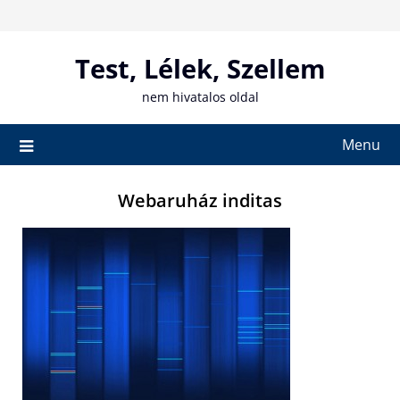
Skip
to
content
Test, Lélek, Szellem
nem hivatalos oldal
Menu
Webaruház inditas