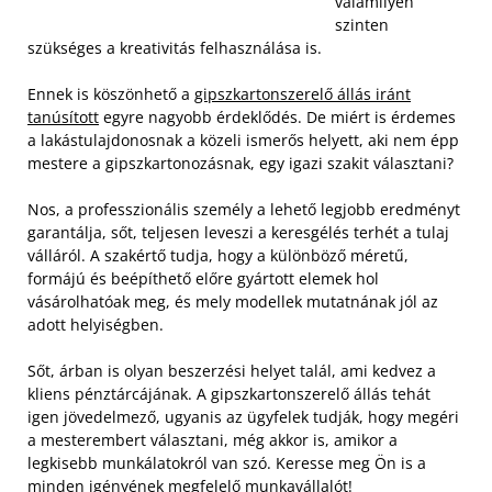
valamilyen
szinten
szükséges a kreativitás felhasználása is.
Ennek is köszönhető a
gipszkartonszerelő állás iránt
tanúsított
egyre nagyobb érdeklődés. De miért is érdemes
a lakástulajdonosnak a közeli ismerős helyett, aki nem épp
mestere a gipszkartonozásnak, egy igazi szakit választani?
Nos, a professzionális személy a lehető legjobb eredményt
garantálja, sőt, teljesen leveszi a keresgélés terhét a tulaj
válláról. A szakértő tudja, hogy a különböző méretű,
formájú és beépíthető előre gyártott elemek hol
vásárolhatóak meg, és mely modellek mutatnának jól az
adott helyiségben.
Sőt, árban is olyan beszerzési helyet talál, ami kedvez a
kliens pénztárcájának. A gipszkartonszerelő állás tehát
igen jövedelmező, ugyanis az ügyfelek tudják, hogy megéri
a mesterembert választani, még akkor is, amikor a
legkisebb munkálatokról van szó. Keresse meg Ön is a
minden igényének megfelelő munkavállalót!