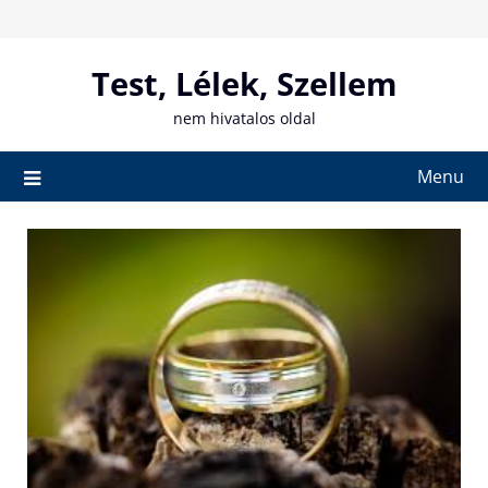
Skip
to
content
Test, Lélek, Szellem
nem hivatalos oldal
Menu