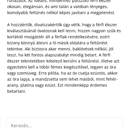
ruházatot. Az ideális, mindenhez passzoló férfi ékszer
okosan, elegánsan, és ami talán a valóban lényeges,
komolyabb feltűnés nélkül képes javítani a megjelenést.
A hozzáértők, divatszakértők úgy vélik, hogy a férfi ékszer
kiválasztásánál óvatosnak kell lenni, hiszen nagyon szűk és
korlátolt mozgástér áll a férfiak rendelkezésére, ezért
bizony könnyű átesni a ló másik oldalára a feltűnést
tekintve. Aki biztosra akar menni, baklövések nélkül, jól
teszi, ha két fontos alapszabályt mindig betart. A férfi
ékszer tekintetében kötelező kerülni a feltűnést, illetve azt
egyeztetni kell a többi fémes kiegészítővel, legyen az óra
vagy szemüveg. Erre példa, ha az öv csatja ezüstös, akkor
az óra lapja, a mandzsetta sem lehet másból, mint fehér-
arany, platina vagy ezüst. Ezt mindenképp érdemes
betartani.
KERESÉS: