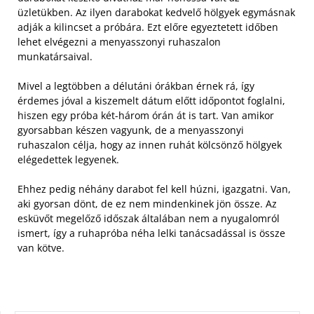
üzletükben. Az ilyen darabokat kedvelő hölgyek egymásnak
adják a kilincset a próbára. Ezt előre egyeztetett időben
lehet elvégezni a menyasszonyi ruhaszalon
munkatársaival.
Mivel a legtöbben a délutáni órákban érnek rá, így
érdemes jóval a kiszemelt dátum előtt időpontot foglalni,
hiszen egy próba két-három órán át is tart. Van amikor
gyorsabban készen vagyunk, de a menyasszonyi
ruhaszalon célja, hogy az innen ruhát kölcsönző hölgyek
elégedettek legyenek.
Ehhez pedig néhány darabot fel kell húzni, igazgatni. Van,
aki gyorsan dönt, de ez nem mindenkinek jön össze. Az
esküvőt megelőző időszak általában nem a nyugalomról
ismert, így a ruhapróba néha lelki tanácsadással is össze
van kötve.